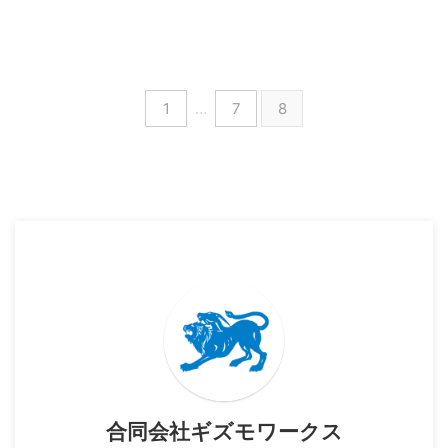
1
…
7
8
合同会社ギズモワークス