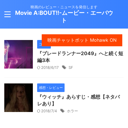
映画のレビュー・ニュースを発信します
Movie A:BOUT!!-ムービー・エーバウ
ト
映画チャットボット Mohawk ON
コラム
『ブレードランナー2049』へと続く短
編3本
2018/6/17
SF
感想・レビュー
『ウィッチ』あらすじ・感想【ネタバ
レあり】
2018/7/4
ホラー