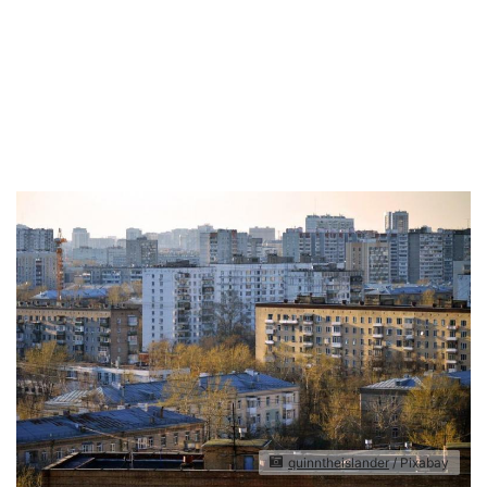
quinntheislander
/ Pixabay